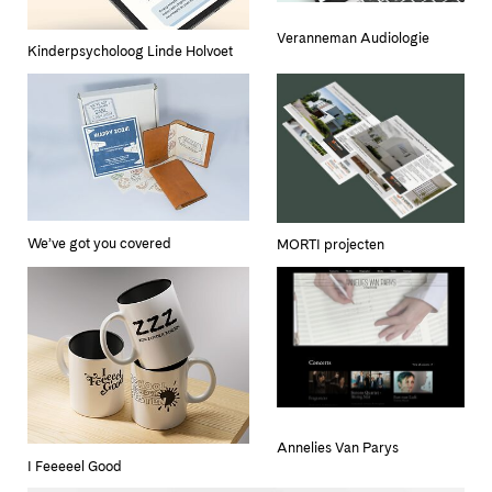
Veranneman Audiologie
Kinderpsycholoog Linde Holvoet
We’ve got you covered
MORTI projecten
Annelies Van Parys
I Feeeeel Good