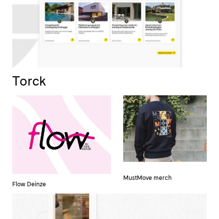
Projectontwikkeling
Sport & Ontspanning
Toerisme
Transport
Vastgoed
Torck
Verzekeringen
Voedings industrie
MustMove merch
Flow Deinze