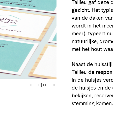
Tallieu gaf deze
gezicht. Het typi
van de daken van
wordt in het meer
meer), typeert n
natuurlijke, drom
met het hout waar
Naast de huisstij
Tallieu de
respon
in de huisjes ver
de huisjes en de 
bekijken, reserve
stemming komen.