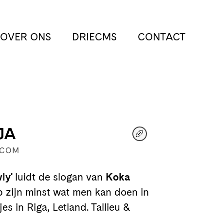
OVER ONS
DRIECMS
CONTACT
JA
.COM
wly'
luidt de slogan van
Koka
op zijn minst wat men kan doen in
es in Riga, Letland. Tallieu &