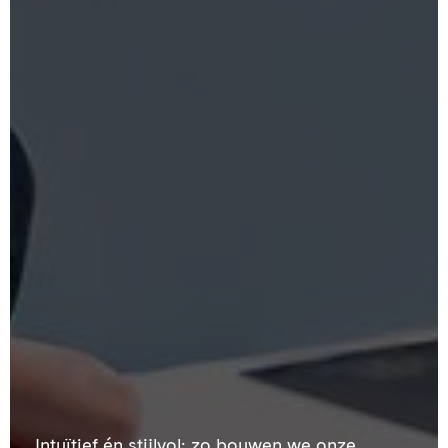
Intuïtief én stijlvol: zo bouwen we onze