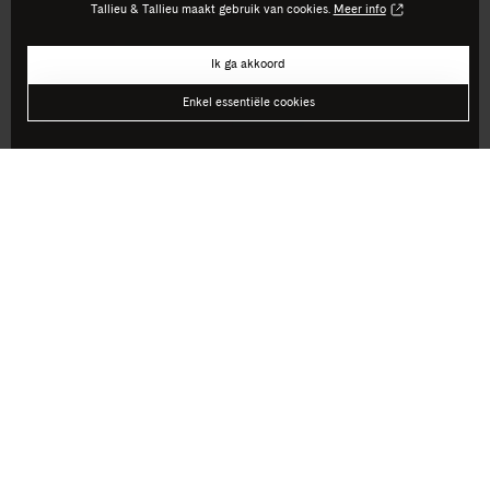
Tallieu & Tallieu maakt gebruik van cookies.
Meer info
Ik ga akkoord
Enkel essentiële cookies
Je thuis voelen in een merk is cruciaal, als
bedrijf én als klant. Vertrouw op ons voor
je logo, huisstijl en grafisch ontwerp, maar
ook voor drukwerk, package design en
originele relatiegeschenken.